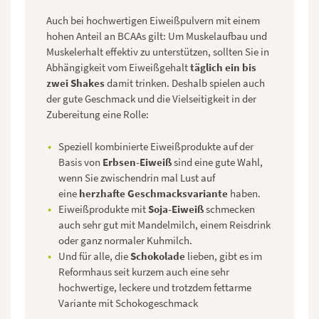
Auch bei hochwertigen Eiweißpulvern mit einem
hohen Anteil an BCAAs gilt: Um Muskelaufbau und
Muskelerhalt effektiv zu unterstützen, sollten Sie in
Abhängigkeit vom Eiweißgehalt
täglich ein bis
zwei Shakes
damit trinken. Deshalb spielen auch
der gute Geschmack und die Vielseitigkeit in der
Zubereitung eine Rolle:
Speziell kombinierte Eiweißprodukte auf der
Basis von
Erbsen-Eiweiß
sind eine gute Wahl,
wenn Sie zwischendrin mal Lust auf
eine
herzhafte Geschmacksvariante
haben.
Eiweißprodukte mit
Soja-Eiweiß
schmecken
auch sehr gut mit Mandelmilch, einem Reisdrink
oder ganz normaler Kuhmilch.
Und für alle, die
Schokolade
lieben, gibt es im
Reformhaus seit kurzem auch eine sehr
hochwertige, leckere und trotzdem fettarme
Variante mit Schokogeschmack