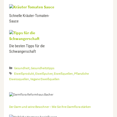
Schnelle Kräuter-Tomaten-
Sauce
Die besten Tipps für die
Schwangerschaft
Kategorien
Gesundheit
,
Gesundheitstipps
Schlagwörter
Eiweißprodukt
,
Eiweißpulver
,
Eiweißquellen
,
Pflanzliche
Eiweissquellen
,
Vegane Eiweißquellen
Der Darm und seine Bewohner – Wie Sie Ihre Darmflora stärken