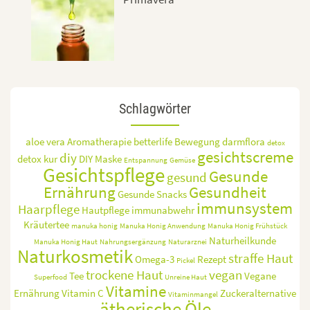
Schlagwörter
aloe vera
Aromatherapie
betterlife
Bewegung
darmflora
detox
gesichtscreme
diy
detox kur
DIY Maske
Entspannung
Gemüse
Gesichtspflege
Gesunde
gesund
Ernährung
Gesundheit
Gesunde Snacks
immunsystem
Haarpflege
Hautpflege
immunabwehr
Kräutertee
manuka honig
Manuka Honig Anwendung
Manuka Honig Frühstück
Naturheilkunde
Manuka Honig Haut
Nahrungsergänzung
Naturarznei
Naturkosmetik
straffe Haut
Omega-3
Rezept
Pickel
trockene Haut
vegan
Tee
Vegane
Superfood
Unreine Haut
Vitamine
Ernährung
Vitamin C
Zuckeralternative
Vitaminmangel
ätherische Öle