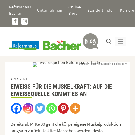
Zum
Reformhaus
Online-
Inhalt
Unternehmen
Standortfinder
Karriere
Bacher
Shop
springen
Men
Studio Romantic/stock.adobe.com
4. Mai 2021
EIWEISS FÜR DIE MUSKELKRAFT: AUF DIE E
IWEISSQUELLE KOMMT ES AN
Bereits ab Mitte 30 geht die körpereigene Muskelproduktion
langsam zurück. Je älter Menschen werden, desto