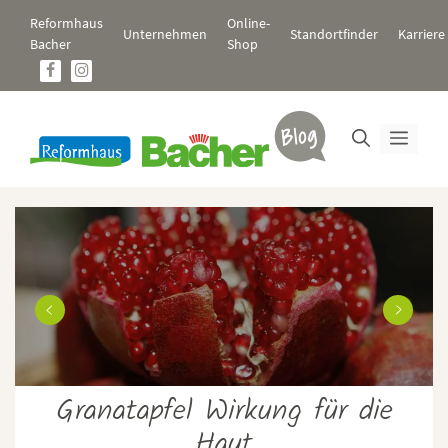
Zum
Reformhaus
Online-
Inhalt
Unternehmen
Standortfinder
Karriere
Bacher
Shop
springen
Men
m
Granatapfel Wirkung für die
Haut