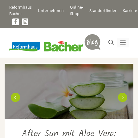
Zum
Reformhaus
Online-
Inhalt
Unternehmen
Standortfinder
Karriere
Bacher
Shop
springen
Men
k
NIKCOA/stock.adobe.com
After Sun mit Aloe Vera: