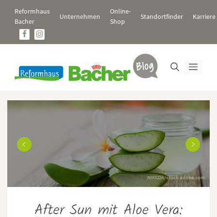
Zum
Reformhaus
Online-
Inhalt
Unternehmen
Standortfinder
Karriere
Bacher
Shop
springen
Men
NIKCOA/stock.adobe.com
After Sun mit Aloe Vera: