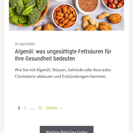
25. April 2022
Algenöl: was ungesättigte Fettsäuren für
Ihre Gesundheit bedeuten
Wie Sie mit Algenöl, Nüssen, Getreide oder Avocados
Cholesterin abbauen und Entzündungen hemmen.
Seite
Seite
Seite
1
2
…
12
Weiter
→
Weitere Beiträge laden