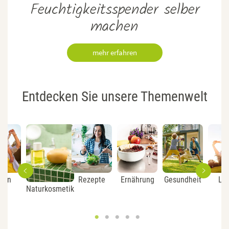
Feuchtigkeitsspender selber
machen
mehr erfahren
Entdecken Sie unsere Themenwelt
ben
Rezepte
Ernährung
Gesundheit
Le
Naturkosmetik