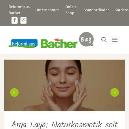
Zum
Reformhaus
Online-
Inhalt
Unternehmen
Standortfinder
Karriere
Bacher
Shop
springen
Men
m
AdobeStock
e
!
Arya Laya: Naturkosmetik seit