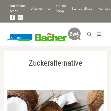
Zum
Reformhaus
Online-
Inhalt
Unternehmen
Standortfinder
Karriere
Bacher
Shop
springen
Men
Zuckeralternative