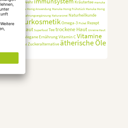
immunsystem
immunabwehr
Kräutertee
manuka
honig
Manuka Honig Anwendung
Manuka Honig Frühstück
Manuka Honig
Naturheilkunde
Haut
Nahrungsergänzung
Naturarznei
Naturkosmetik
Omega-3
Rezept
Pickel
straffe Haut
trockene Haut
Tee
Superfood
Unreine Haut
Vitamine
vegan
Vegane Ernährung
Vitamin C
ätherische Öle
Zuckeralternative
Vitaminmangel