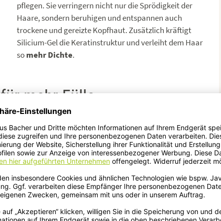
pflegen. Sie verringern nicht nur die Sprödigkeit der
Haare, sondern beruhigen und entspannen auch
trockene und gereizte Kopfhaut. Zusätzlich kräftigt
Silicium-Gel die Keratinstruktur und verleiht dem Haar
so
mehr Dichte
.
für mehr Fülle
Betain ist ein pflanzlicher Stoff, der auf der Aminosäure
Glycin (Proteinbaustein) basiert und aus der Zuckerrübe
gewonnen wird. Betain unterstützt die Funktionen von
Weizenprotein. Auch Betain trägt dazu bei,
ülle,
Keratinschüppchen zu reparieren und die Kämmbarkeit
zu verbessern.