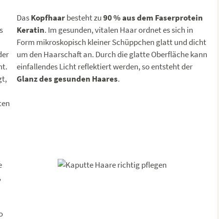
Das
Kopfhaar
besteht zu
90 % aus dem Faserprotein
s
Keratin
. Im gesunden, vitalen Haar ordnet es sich in
Form mikroskopisch kleiner Schüppchen glatt und dicht
der
um den Haarschaft an. Durch die glatte Oberfläche kann
ht.
einfallendes Licht reflektiert werden, so entsteht der
t,
Glanz des gesunden Haares
.
ten
e
,
o