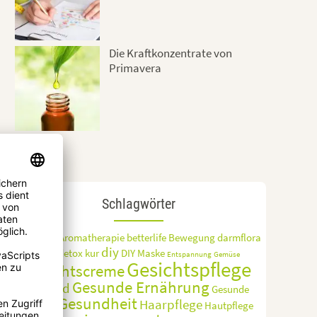
Die Kraftkonzentrate von
Primavera
Schlagwörter
aloe vera
Aromatherapie
betterlife
Bewegung
darmflora
diy
detox kur
DIY Maske
detox
Entspannung
Gemüse
Gesichtspflege
gesichtscreme
Gesunde Ernährung
gesund
Gesunde
Gesundheit
Haarpflege
Snacks
Hautpflege