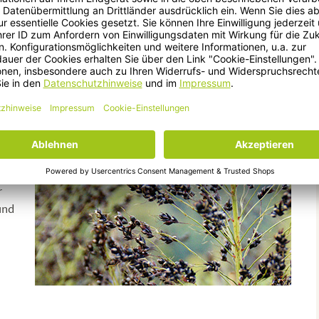
aputte Haare zu pflegen!
r Verbesserung der
r und
r
und