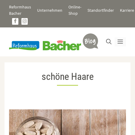
Zum
Reformhaus
Online-
Inhalt
Unternehmen
Standortfinder
Karriere
Bacher
Shop
springen
Men
schöne Haare