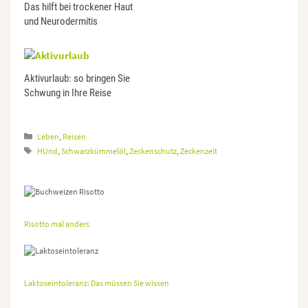
Das hilft bei trockener Haut
und Neurodermitis
Aktivurlaub: so bringen Sie
Schwung in Ihre Reise
Kategorien
Leben
,
Reisen
Schlagwörter
HUnd
,
Schwarzkümmelöl
,
Zeckenschutz
,
Zeckenzeit
Risotto mal anders
Laktoseintoleranz: Das müssen Sie wissen