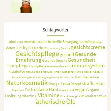
Schlagwörter
aloe vera
Aromatherapie
betterlife
Bewegung
darmflora
detox
gesichtscreme
diy
detox kur
DIY Maske
Entspannung
Gemüse
Gesichtspflege
Gesunde
gesund
Ernährung
Gesundheit
Gesunde Snacks
immunsystem
Haarpflege
Hautpflege
immunabwehr
Kräutertee
manuka honig
Manuka Honig Anwendung
Manuka Honig Frühstück
Naturheilkunde
Manuka Honig Haut
Nahrungsergänzung
Naturarznei
Naturkosmetik
straffe Haut
Omega-3
Rezept
Pickel
trockene Haut
vegan
Tee
Vegane
Superfood
Unreine Haut
Vitamine
Ernährung
Vitamin C
Zuckeralternative
Vitaminmangel
ätherische Öle