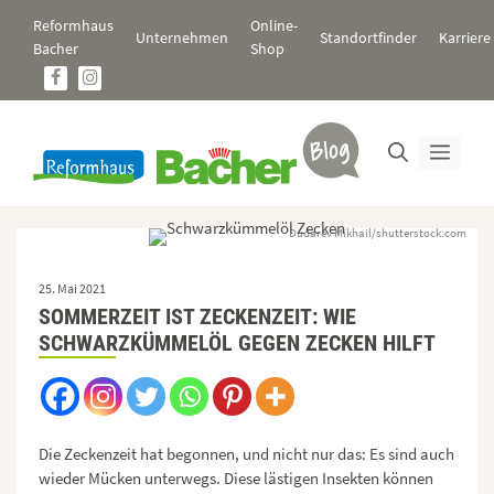
Zum
Reformhaus
Online-
Inhalt
Unternehmen
Standortfinder
Karriere
Bacher
Shop
springen
Men
Dudarev Mikhail/shutterstock.com
25. Mai 2021
SOMMERZEIT IST ZECKENZEIT: WIE
SCHWARZKÜMMELÖL GEGEN ZECKEN HILFT
Die Zeckenzeit hat begonnen, und nicht nur das: Es sind auch
wieder Mücken unterwegs. Diese lästigen Insekten können