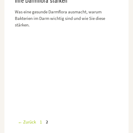
Ihre Darmflora stärken
Was eine gesunde Darmflora ausmacht, warum
Bakterien im Darm wichtig sind und wie Sie diese
stärken.
Seite
Seite
←
Zurück
1
2