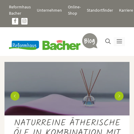
Zum
Reformhaus
Online-
Inhalt
Unternehmen
Standortfinder
Karriere
Bacher
Shop
springen
Men
0
NATURREINE ÄTHERISCHE
ÖLE IN KOMBINATION MIT