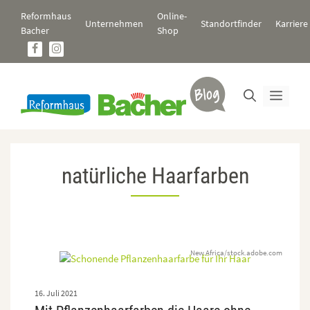
Zum
Reformhaus
Online-
Inhalt
Unternehmen
Standortfinder
Karriere
Bacher
Shop
springen
Men
natürliche Haarfarben
New Africa/stock.adobe.com
16. Juli 2021