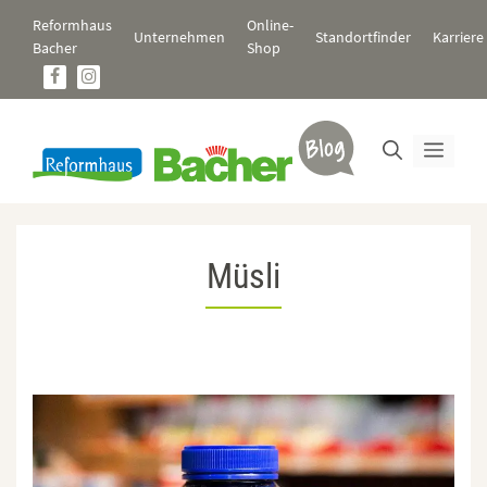
Zum
Reformhaus
Online-
Inhalt
Unternehmen
Standortfinder
Karriere
Bacher
Shop
springen
Men
Müsli