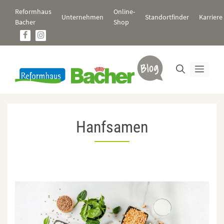
Zum
Reformhaus
Online-
Inhalt
Unternehmen
Standortfinder
Karriere
Bacher
Shop
springen
Men
Hanfsamen