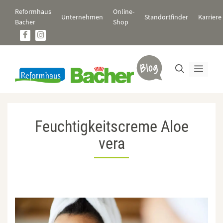
Zum
Reformhaus
Online-
Inhalt
Unternehmen
Standortfinder
Karriere
Bacher
Shop
springen
Men
Feuchtigkeitscreme Aloe
vera